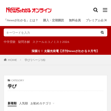
カテゴリー
「Newsがわかる」とは？
購入・定期購読
無料会員
プレミアム会員
検索
中学受験
疑問氷解
スクールエコノミスト2026
深掘り！ 太陽光発電【月刊Newsがわかる９月号】
学び (ページ18)
HOME
CATEGORY
学び
新着順
人気順
お勧めカテゴリ
投稿
学び
マンガ
電子書籍