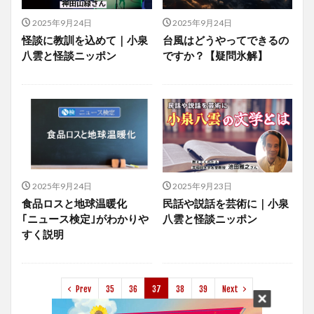
2025年9月24日
2025年9月24日
怪談に教訓を込めて｜小泉
台風はどうやってできるの
八雲と怪談ニッポン
ですか？【疑問氷解】
2025年9月24日
2025年9月23日
食品ロスと地球温暖化
民話や説話を芸術に｜小泉
｢ニュース検定｣がわかりや
八雲と怪談ニッポン
すく説明
Prev
35
36
37
38
39
Next