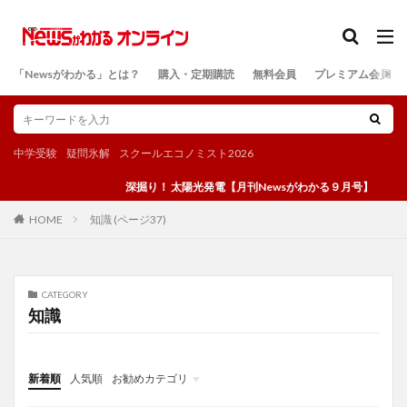
カテゴリー
「Newsがわかる」とは？
購入・定期購読
無料会員
プレミアム会員
検索
中学受験
疑問氷解
スクールエコノミスト2026
深掘り！ 太陽光発電【月刊Newsがわかる９月号】
知識 (ページ37)
HOME
CATEGORY
知識
新着順
人気順
お勧めカテゴリ
投稿
学び
マンガ
電子書籍