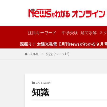
カテゴリー
注目キーワード
中学受験
疑問氷解
スク
深掘り！ 太陽光発電【月刊Newsがわかる９月号】
知識 (ページ15)
HOME
CATEGORY
知識