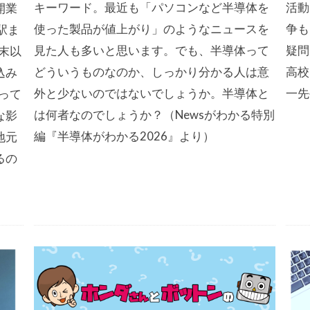
キーワード。最近も「パソコンなど半導体を
活動
開業
使った製品が値上がり」のようなニュースを
争も
駅ま
見た人も多いと思います。でも、半導体って
疑問
末以
どういうものなのか、しっかり分かる人は意
高校
込み
外と少ないのではないでしょうか。半導体と
一先
って
は何者なのでしょうか？（Newsがわかる特別
な影
編『半導体がわかる2026』より）
地元
るの