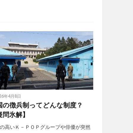
026年4月8日
国の徴兵制ってどんな制度？
疑問氷解】
の高いＫ－ＰＯＰグループや俳優が突然