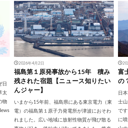
2026年4月2日
2
福島第１原発事故から15年 積み
富
残された宿題【ニュース知りたい
の
ぜ日
んジャー】
草太
日本
の物
士山
いまから15年前、福島県にある東京電力（東
ews
です
電）の福島第１原子力発電所が津波におそわ
に噴
れました。広い地域に放射性物質が飛び散る