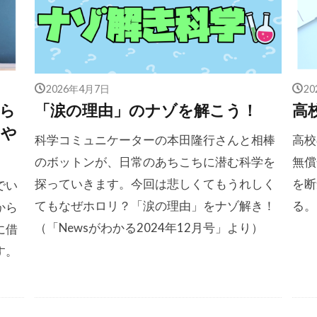
2026年4月7日
2
ら
「涙の理由」のナゾを解こう！
高
りや
科学コミュニケーターの本田隆行さんと相棒
高校
のボットンが、日常のあちこちに潜む科学を
無償
探っていきます。今回は悲しくてもうれしく
を断
でい
てもなぜホロリ？「涙の理由」をナゾ解き！
る。
から
（「Newsがわかる2024年12月号」より）
に借
す。