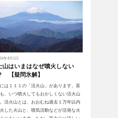
026年4月1日
士山はいまはなぜ噴火しない
？ 【疑問氷解】
には１１１の「活火山」があります。富
も、いつ噴火してもおかしくない活火山
。活火山とは、おおむね過去１万年以内
火した火山と、噴気活動などが活発な火