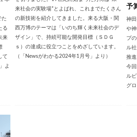
予
来社会の実験場”とよばれ、これまでたくさん
の新技術を紹介してきました。来る大阪・関
でた
神田
西万博のテーマは「いのち輝く未来社会のデ
たる
や神
ザイン」で、持続可能な開発目標（ＳＤＧ
未来
プの
ｓ）の達成に役立つことをめざしています。
標
ル社
（「Newsがわかる2024年1月号」より）
して
推進
号」よ
今回
ルビ
グロ