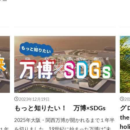
2023年12月19日
2
もっと知りたい！ 万博×SDGs
グロ
the
2025年大阪・関西万博が開かれるまで１年半
ho
を切りました。19世紀に始まった万博は“未
１年