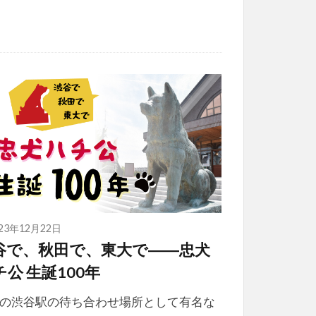
023年12月22日
谷で、秋田で、東大で――忠犬
チ公 生誕100年
の渋谷駅の待ち合わせ場所として有名な