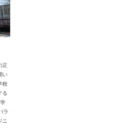
の正
聞い
学校
する
船学
バラ
ジニ