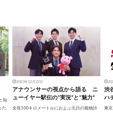
2023年12月22日
2
アナウンサーの視点から語る ニ
渋
ューイヤー駅伝の“実況”と“魅力”
ハ
と知
った
全長100キロメートルにおよぶ元日の風物詩
東京