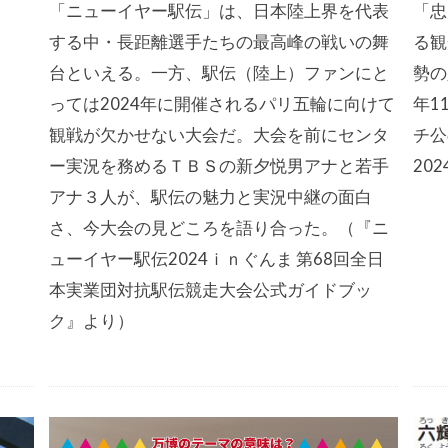
「ニューイヤー駅伝」は、日本陸上界を代表
「忠
する中・長距離選手たちの最高峰の戦いの舞
る観
台といえる。一方、駅伝（陸上）ファンにと
勢の
っては2024年に開催されるパリ五輪に向けて
年1
観戦が欠かせない大会だ。大会を前にセンタ
チ公
ー実況を務めるＴＢＳの新夕悦男アナと若手
20
アナ３人が、駅伝の魅力と実況中継の面白
さ、今大会の見どころを語り合った。（『ニ
ューイヤー駅伝2024ｉｎぐんま 第68回全日
本実業団対抗駅伝競走大会公式ガイドブッ
ク』より）