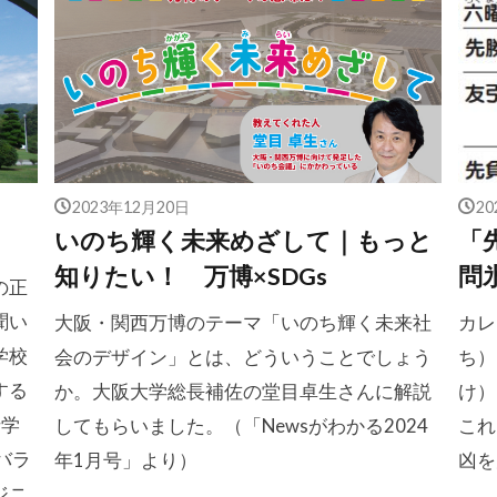
2023年12月20日
2
いのち輝く未来めざして｜もっと
「
知りたい！ 万博×SDGs
問
の正
聞い
大阪・関西万博のテーマ「いのち輝く未来社
カレ
学校
会のデザイン」とは、どういうことでしょう
ち）
する
か。大阪大学総長補佐の堂目卓生さんに解説
け）
船学
してもらいました。（「Newsがわかる2024
これ
バラ
年1月号」より）
凶を
ジニ