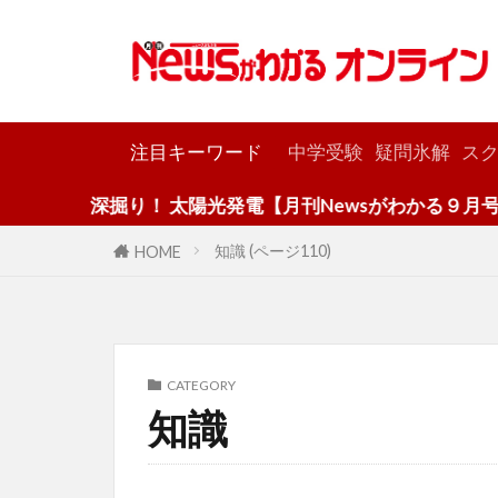
カテゴリー
注目キーワード
中学受験
疑問氷解
スク
深掘り！ 太陽光発電【月刊Newsがわかる９月号】
知識 (ページ110)
HOME
CATEGORY
知識