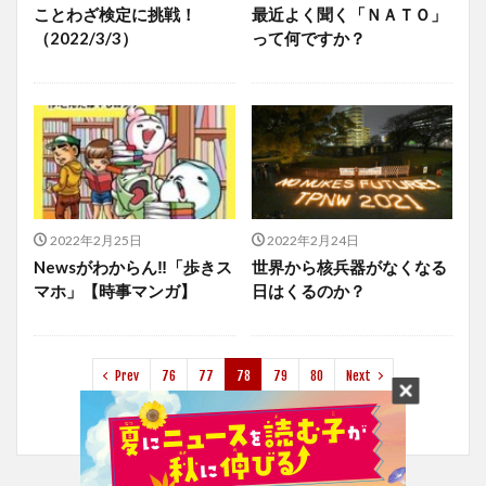
ことわざ検定に挑戦！
最近よく聞く「ＮＡＴＯ」
（2022/3/3）
って何ですか？
2022年2月25日
2022年2月24日
Newsがわからん‼「歩きス
世界から核兵器がなくなる
マホ」【時事マンガ】
日はくるのか？
Prev
76
77
78
79
80
Next