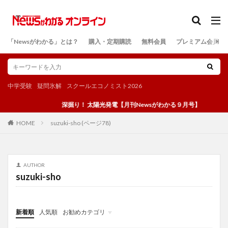
カテゴリー
「Newsがわかる」とは？
購入・定期購読
無料会員
プレミアム会員
検索
中学受験
疑問氷解
スクールエコノミスト2026
深掘り！ 太陽光発電【月刊Newsがわかる９月号】
suzuki-sho (ページ78)
HOME
AUTHOR
suzuki-sho
新着順
人気順
お勧めカテゴリ
投稿
学び
マンガ
電子書籍