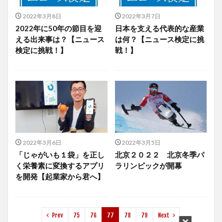
2022年3月8日
2022年3月7日
2022年に50年の節目を迎
日本を支える代表的な産業
える出来事は？【ニュース
は何？【ニュース検定に挑
検定に挑戦！】
戦！】
2022年3月6日
2022年3月5日
「じゃがいも１袋」を正し
北京２０２２ 北京冬季パ
く栄養素に変換するアプリ
ラリンピックが開幕
を開発【起業家から君へ】
Prev
75
76
77
78
79
Next