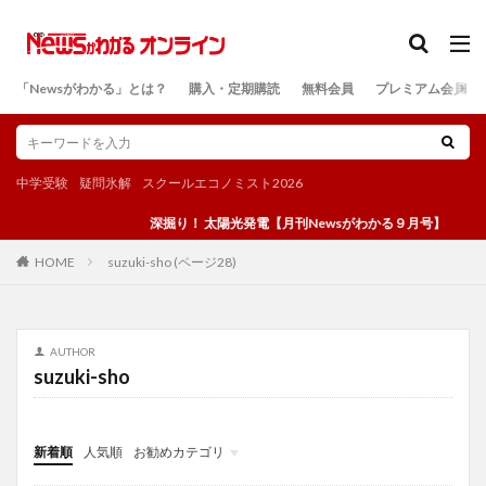
カテゴリー
「Newsがわかる」とは？
購入・定期購読
無料会員
プレミアム会員
検索
中学受験
疑問氷解
スクールエコノミスト2026
深掘り！ 太陽光発電【月刊Newsがわかる９月号】
suzuki-sho (ページ28)
HOME
AUTHOR
suzuki-sho
新着順
人気順
お勧めカテゴリ
投稿
学び
マンガ
電子書籍