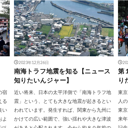
2023年12月26日
2
南海トラフ地震を知る【ニュース
第
知りたいんジャー】
り
の宿
近い将来、日本の太平洋側で「南海トラフ地
東京
える
震」という、とても大きな地震が起きるとい
人の
良い
われています。発生すれば、関東から九州に
東京
およ
かけての広い範囲で、強い揺れや大きな津波
来年
葉づ
があると心配されます。今から約８０年前の
記念