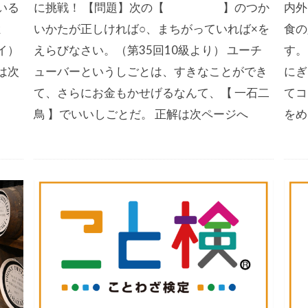
いる
に挑戦！ 【問題】次の【 】のつか
内外
よ
いかたが正しければ○、まちがっていれば×を
食の
イ）
えらびなさい。（第35回10級より） ユーチ
す。
は次
ューバーというしごとは、すきなことができ
にぎ
て、さらにお金もかせげるなんて、【 一石二
てコ
鳥 】でいいしごとだ。 正解は次ページへ
をめ