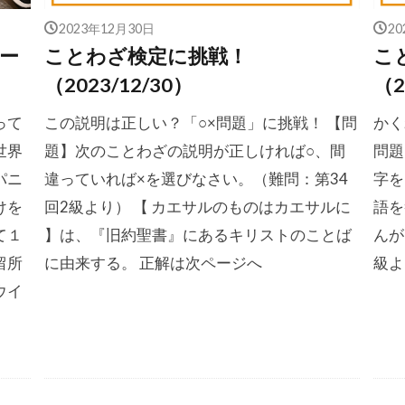
2023年12月30日
2
ー
ことわざ検定に挑戦！
こ
（2023/12/30）
（2
って
この説明は正しい？「○×問題」に挑戦！ 【問
かく
世界
題】次のことわざの説明が正しければ○、間
問題
パニ
違っていれば×を選びなさい。（難問：第34
字を
けを
回2級より） 【 カエサルのものはカエサルに
語を
て１
】は、『旧約聖書』にあるキリストのことば
んが
留所
に由来する。 正解は次ページへ
級よ
ウイ