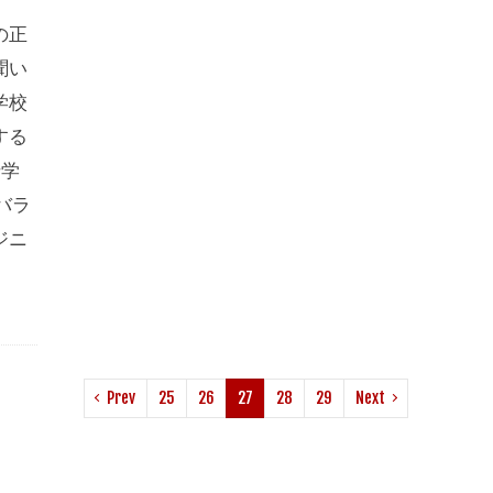
の正
聞い
学校
する
船学
バラ
ジニ
Prev
25
26
27
28
29
Next