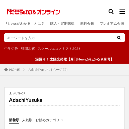
カテゴリー
「Newsがわかる」とは？
購入・定期購読
無料会員
プレミアム会員
検索
中学受験
疑問氷解
スクールエコノミスト2026
深掘り！ 太陽光発電【月刊Newsがわかる９月号】
AdachiYusuke (ページ75)
HOME
AUTHOR
AdachiYusuke
新着順
人気順
お勧めカテゴリ
投稿
学び
マンガ
電子書籍