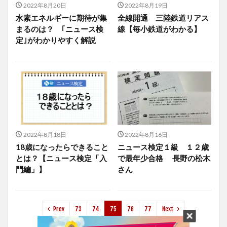
2022年8月20日
2022年8月19日
水素エネルギーに期待が集
全線開通 三陸鉄道リアス
まるのは？ ｢ニュース検
線【毎小鉄道がわかる】
定｣がわかりやすく解説
2022年8月18日
2022年8月16日
18歳になったらできること
ニュース検定１級 １２歳
とは？【ニュース検定「入
で最年少合格 長野の松木
門編」】
さん
Prev
73
74
75
76
77
Next