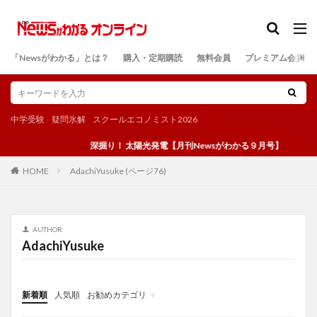
カテゴリー
「Newsがわかる」とは？
購入・定期購読
無料会員
プレミアム会員
検索
中学受験
疑問氷解
スクールエコノミスト2026
深掘り！ 太陽光発電【月刊Newsがわかる９月号】
AdachiYusuke (ページ76)
HOME
AUTHOR
AdachiYusuke
新着順
人気順
お勧めカテゴリ
投稿
学び
マンガ
電子書籍