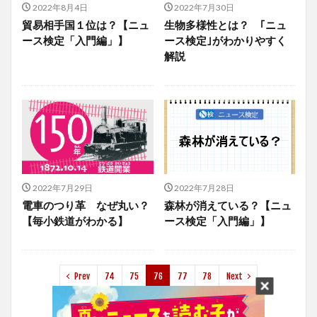
2022年8月4日
2022年7月30日
貿易相手国１位は？【ニュ
生物多様性とは？ ｢ニュ
ース検定「入門編」】
ース検定｣がわかりやすく
解説
2022年7月29日
2022年7月28日
電車のつり革 なぜ丸い？
森林が消えている？【ニュ
【毎小鉄道がわかる】
ース検定「入門編」】
Prev
74
75
76
77
78
Next