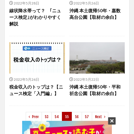
2022年5月28日
2022年5月26日
線状降水帯って？ ｢ニュ
沖縄 本土復帰50年・嘉数
ース検定｣がわかりやすく
高台公園【取材の余白】
解説
2022年5月26日
2022年5月22日
税金収入のトップは？【ニ
沖縄 本土復帰50年・平和
ュース検定「入門編」】
祈念公園【取材の余白】
Prev
53
54
55
56
57
Next