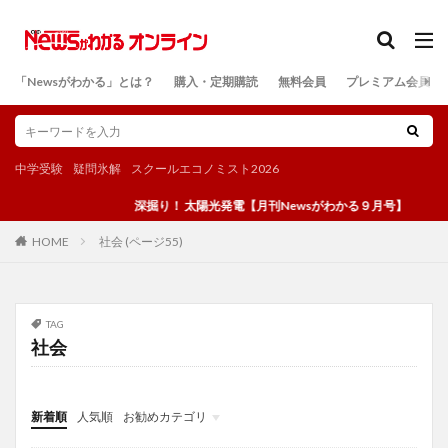
カテゴリー
「Newsがわかる」とは？
購入・定期購読
無料会員
プレミアム会員
検索
中学受験
疑問氷解
スクールエコノミスト2026
深掘り！ 太陽光発電【月刊Newsがわかる９月号】
社会 (ページ55)
HOME
TAG
社会
新着順
人気順
お勧めカテゴリ
投稿
学び
マンガ
電子書籍