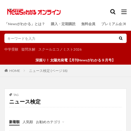
カテゴリー
「Newsがわかる」とは？
購入・定期購読
無料会員
プレミアム会員
検索
中学受験
疑問氷解
スクールエコノミスト2026
深掘り！ 太陽光発電【月刊Newsがわかる９月号】
ニュース検定 (ページ18)
HOME
TAG
ニュース検定
新着順
人気順
お勧めカテゴリ
投稿
学び
マンガ
電子書籍