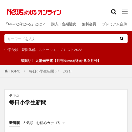
カテゴリー
「Newsがわかる」とは？
購入・定期購読
無料会員
プレミアム会員
検索
中学受験
疑問氷解
スクールエコノミスト2026
深掘り！ 太陽光発電【月刊Newsがわかる９月号】
毎日小学生新聞 (ページ21)
HOME
TAG
毎日小学生新聞
新着順
人気順
お勧めカテゴリ
投稿
学び
マンガ
電子書籍