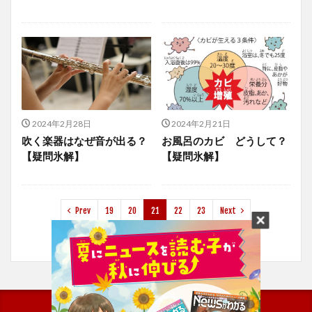
2024年2月28日
2024年2月21日
吹く楽器はなぜ音が出る？
お風呂のカビ どうして？
【疑問氷解】
【疑問氷解】
Prev
19
20
21
22
23
Next