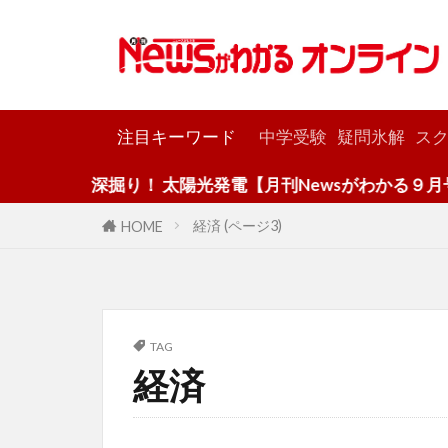
カテゴリー
注目キーワード
中学受験
疑問氷解
スク
深掘り！ 太陽光発電【月刊Newsがわかる９月号】
経済 (ページ3)
HOME
TAG
経済