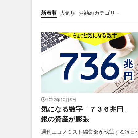
新着順
人気順
お勧めカテゴリ
投稿
学び
マンガ
電子書籍
2022年10月8日
気になる数字「７３６兆円」 
銀の資産が膨張
週刊エコノミスト編集部が執筆する毎日