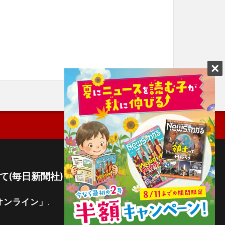
て(毎日新聞社)
オンライン」
.