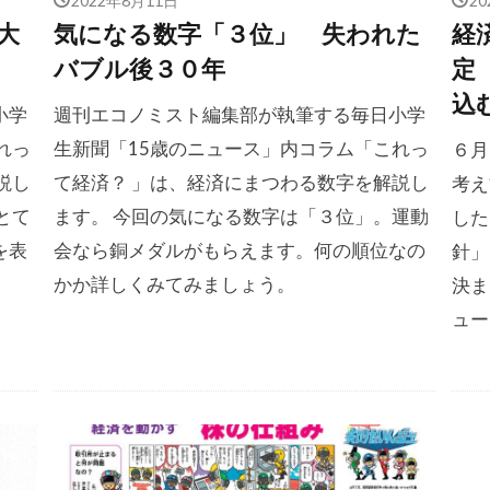
大
気になる数字「３位」 失われた
経
バブル後３０年
定
込
小学
週刊エコノミスト編集部が執筆する毎日小学
れっ
生新聞「15歳のニュース」内コラム「これっ
６月
説し
て経済？ 」は、経済にまつわる数字を解説し
考え
とて
ます。 今回の気になる数字は「３位」。運動
した
を表
会なら銅メダルがもらえます。何の順位なの
針」
かか詳しくみてみましょう。
決ま
ュー