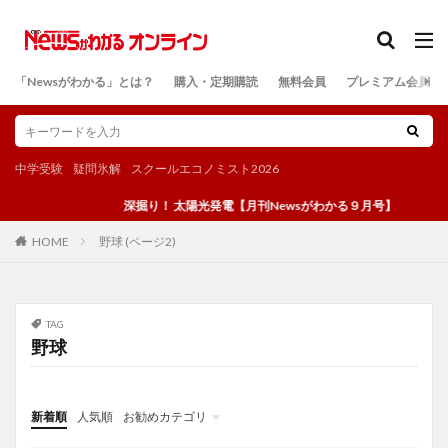
カテゴリー
「Newsがわかる」とは？
購入・定期購読
無料会員
プレミアム会員
検索
中学受験
疑問氷解
スクールエコノミスト2026
深掘り！ 太陽光発電【月刊Newsがわかる９月号】
野球 (ページ2)
HOME
TAG
野球
新着順
人気順
お勧めカテゴリ
投稿
学び
マンガ
電子書籍