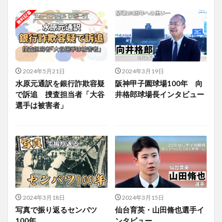
2024年5月21日
2024年3月19日
水原元通訳を銀行詐欺容疑
阪神甲子園球場100年 向
で訴追 捜査担当者「大谷
井格郎球場長インタビュー
選手は被害者」
2024年3月18日
2024年3月15日
写真で振り返るセンバツ
仙台育英・山田脩也選手イ
100年
ンタビュー