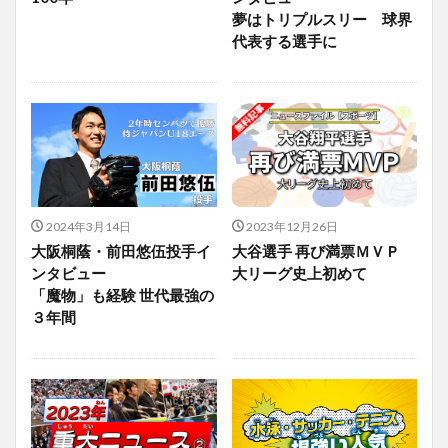
夢はトリプルスリー 球界
代表する選手に
2024年3月14日
2023年12月26日
大阪桐蔭・前田悠伍投手イ
大谷選手 再び満票ＭＶＰ
ンタビュー
大リーグ史上初めて
「魔物」も経験 世代最強の
３年間