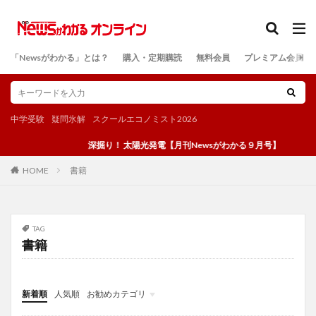
カテゴリー
「Newsがわかる」とは？
購入・定期購読
無料会員
プレミアム会員
検索
中学受験
疑問氷解
スクールエコノミスト2026
深掘り！ 太陽光発電【月刊Newsがわかる９月号】
書籍
HOME
TAG
書籍
新着順
人気順
お勧めカテゴリ
投稿
学び
マンガ
電子書籍