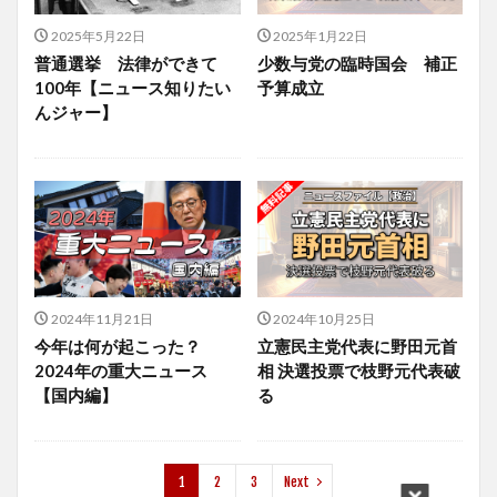
2025年5月22日
2025年1月22日
普通選挙 法律ができて
少数与党の臨時国会 補正
100年【ニュース知りたい
予算成立
んジャー】
2024年11月21日
2024年10月25日
今年は何が起こった？
立憲民主党代表に野田元首
2024年の重大ニュース
相 決選投票で枝野元代表破
【国内編】
る
1
2
3
Next