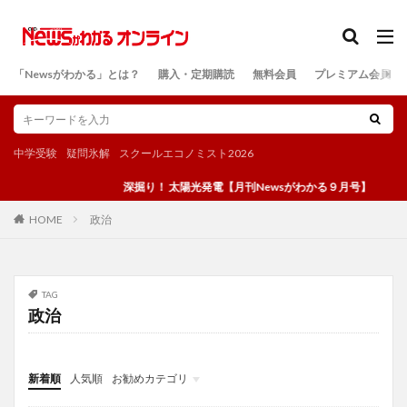
カテゴリー
「Newsがわかる」とは？
購入・定期購読
無料会員
プレミアム会員
検索
中学受験
疑問氷解
スクールエコノミスト2026
深掘り！ 太陽光発電【月刊Newsがわかる９月号】
政治
HOME
TAG
政治
新着順
人気順
お勧めカテゴリ
投稿
学び
マンガ
電子書籍