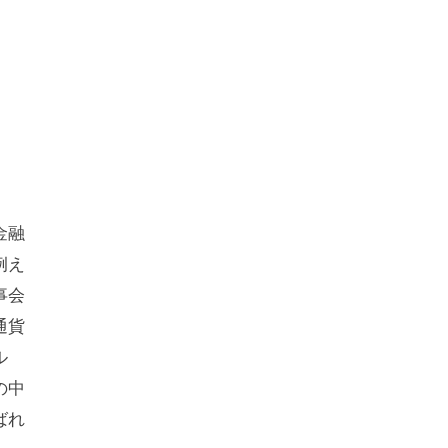
金融
例え
事会
通貨
ル
の中
ばれ