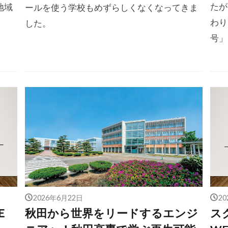
たが
地域
ールを使う学校もめずらしくなくなってきま
わり
した。
号」
2026年6月22日
2
Ｅ
秋田から世界をリードするエンジ
ス