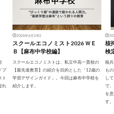
2026年6月24日
2
スクールエコノミスト2026 ＷＥ
核
Ｂ【麻布中学校編】
検
売
スクールエコノミストは、私立中高一貫校の
核兵
ドプ
【最先進教育】の紹介を目的とした「12歳の
もの
スト
学習デザインガイド」。今回は麻布中学校を
して
ばれ
紹介します。
で、
を意
す。