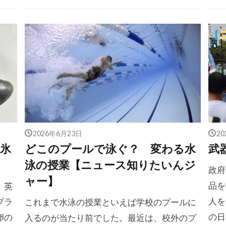
2026年6月23日
2
氷
どこのプールで泳ぐ？ 変わる水
武
泳の授業【ニュース知りたいんジ
政府
ャー】
品を
。英
人を
プラ
これまで水泳の授業といえば学校のプールに
の日
卵の
入るのが当たり前でした。最近は、校外のプ