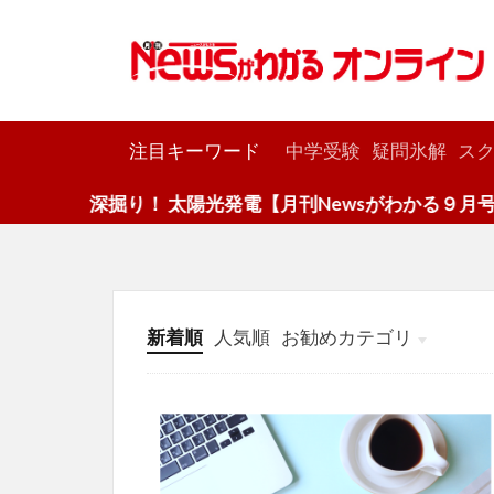
カテゴリー
注目キーワード
中学受験
疑問氷解
スク
深掘り！ 太陽光発電【月刊Newsがわかる９月号】
新着順
人気順
お勧めカテゴリ
投稿
学び
マンガ
電子書籍