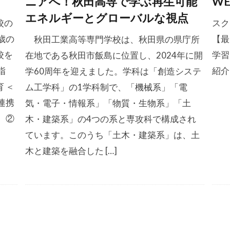
ニアへ！秋田高専で学ぶ再生可能
W
エネルギーとグローバルな視点
校の
スク
歳の
【最
秋田工業高等専門学校は、秋田県の県庁所
校を
学習
在地である秋田市飯島に位置し、2024年に開
指
紹介
学60周年を迎えました。学科は「創造システ
 ＜
ム工学科」の1学科制で、「機械系」「電
連携
気・電子・情報系」「物質・生物系」「土
 ②
木・建築系」の4つの系と専攻科で構成され
ています。このうち「土木・建築系」は、土
木と建築を融合した […]