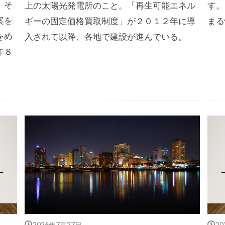
。そ
上の太陽光発電所のこと。「再生可能エネル
す。
案を
ギーの固定価格買取制度」が２０１２年に導
まる
をめ
入されて以降、各地で建設が進んでいる。
年８
2026年7月27日
2