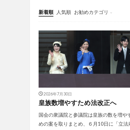
新着順
人気順
お勧めカテゴリ
投稿
学び
マンガ
電子書籍
2026年7月30日
皇族数増やすため法改正へ
国会の衆議院と参議院は皇族の数を増や
めの案を取りまとめ、６月10日に「立法