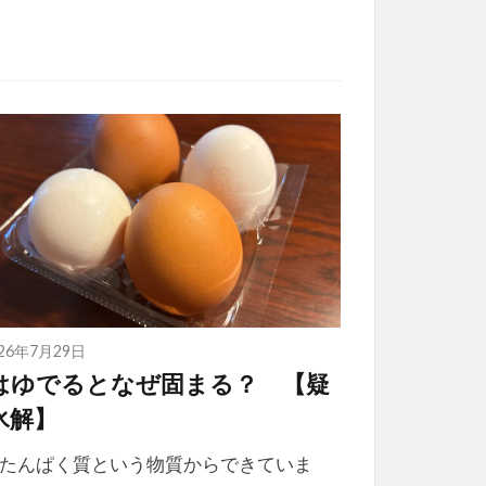
026年7月29日
はゆでるとなぜ固まる？ 【疑
氷解】
たんぱく質という物質からできていま