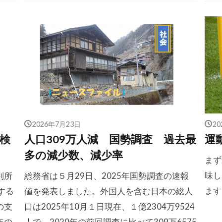
2026年7月23日
2
検
人口309万人減 国勢調査 過去最
運
多の減少数、減少率
まず
味し
判所
総務省は５月29日、2025年国勢調査の速報
ます
する
値を発表しました。外国人を含む日本の総人
の支
口は2025年10月１日現在、１億2304万9524
年の
人で、2020年の前回調査に比べて309万6575