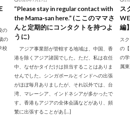
Ｅ
“Please stay in regular contact with
ス
the Mama-san here.” (ここのママさ
W
んと定期的にコンタクトを持つよ
編
校の
うに)
歳の
スク
学校
の【
アジア事業部が管轄する地域は、中国、香
の学
港を除くアジア諸国でした。ただ、私は在任
属東
中、なぜかタイだけは担当することはありま
せんでした。シンガポールとインドへの出張
がほぼ毎月ありましたが、それ以外では、台
湾、マレーシア、インドネシアが多かったで
す。香港もアジアの全体会議などがあり、頻
繁に出張することがあ […]