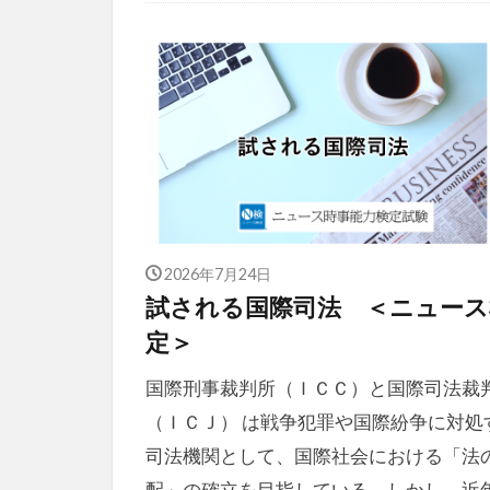
2026年7月24日
試される国際司法 ＜ニュース
定＞
国際刑事裁判所（ＩＣＣ）と国際司法裁
（ＩＣＪ） は戦争犯罪や国際紛争に対処
司法機関として、国際社会における「法
配」の確立を目指している。しかし、近