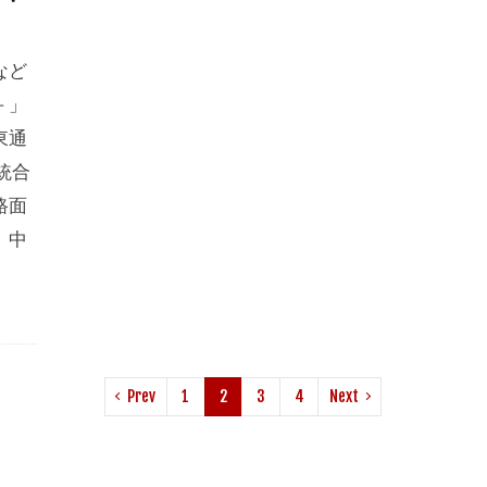
など
－」
東通
統合
路面
、中
Prev
1
2
3
4
Next