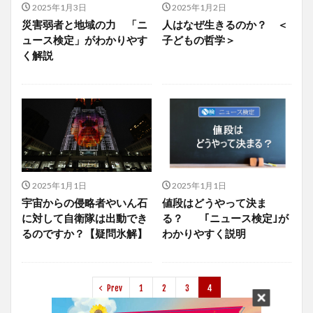
2025年1月3日
2025年1月2日
災害弱者と地域の力 「ニ
人はなぜ生きるのか？ ＜
ュース検定」がわかりやす
子どもの哲学＞
く解説
2025年1月1日
2025年1月1日
宇宙からの侵略者やいん石
値段はどうやって決ま
に対して自衛隊は出動でき
る？ ｢ニュース検定｣が
るのですか？【疑問氷解】
わかりやすく説明
Prev
1
2
3
4