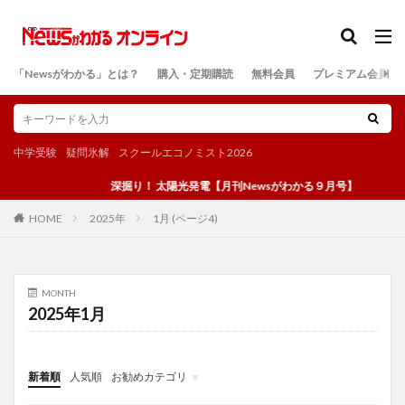
カテゴリー
「Newsがわかる」とは？
購入・定期購読
無料会員
プレミアム会員
検索
中学受験
疑問氷解
スクールエコノミスト2026
深掘り！ 太陽光発電【月刊Newsがわかる９月号】
2025年
1月 (ページ4)
HOME
MONTH
2025年1月
新着順
人気順
お勧めカテゴリ
投稿
学び
マンガ
電子書籍