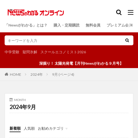
カテゴリー
「Newsがわかる」とは？
購入・定期購読
無料会員
プレミアム会員
検索
中学受験
疑問氷解
スクールエコノミスト2026
深掘り！ 太陽光発電【月刊Newsがわかる９月号】
2024年
9月 (ページ4)
HOME
MONTH
2024年9月
新着順
人気順
お勧めカテゴリ
投稿
学び
マンガ
電子書籍