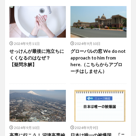
2024年9月11日
2024年9月10日
せっけんが最後に泡立ちに
グローバルの窓 We do not
くくなるのはなぜ？
approach to him from
【疑問氷解】
here.（こちらからアプロ
ーチはしません）
2024年9月10日
2024年9月9日
高専に行こう！ 沼津高専編
日本は唯一の被爆国 「ニ