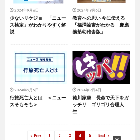
2024年9月6日
2024年9月6日
少ないリケジョ 「ニュー
教育への思い 今に伝える
ス検定」がわかりやすく解
「福澤諭吉がわかる 慶應
説
義塾幼稚舎版」
2024年9月5日
2024年9月4日
行旅死亡人とは ＜ニュー
徳川家康 長命で天下をガ
スそもそも＞
ッチリ ゴリゴリ合理人
生
Prev
1
2
3
4
5
Next