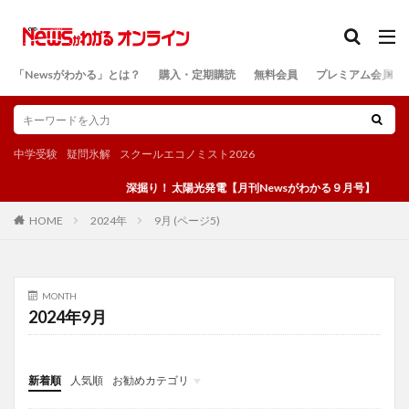
カテゴリー
「Newsがわかる」とは？
購入・定期購読
無料会員
プレミアム会員
検索
中学受験
疑問氷解
スクールエコノミスト2026
深掘り！ 太陽光発電【月刊Newsがわかる９月号】
2024年
9月 (ページ5)
HOME
MONTH
2024年9月
新着順
人気順
お勧めカテゴリ
投稿
学び
マンガ
電子書籍