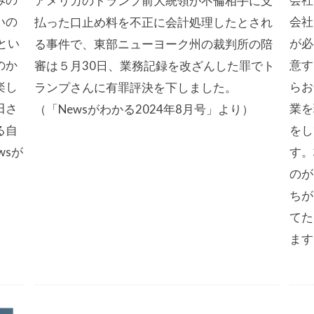
アメリカのトランプ前大統領が不倫相手に支
いの
会社
払った口止め料を不正に会計処理したとされ
とい
が必
る事件で、東部ニューヨーク州の裁判所の陪
のか
意す
審は５月30日、業務記録を改ざんした罪でト
楽し
らお
ランプさんに有罪評決を下しました。
田さ
業を
（「Newsがわかる2024年8月号」より）
る自
をし
wsが
す。
のが
ちが
てた
ます