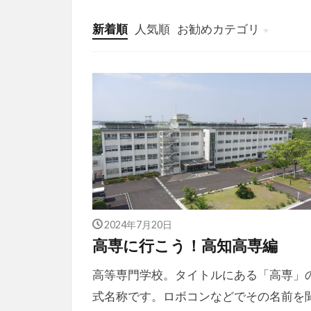
新着順
人気順
お勧めカテゴリ
投稿
学び
マンガ
電子書籍
2024年7月20日
高専に行こう！高知高専編
高等専門学校。タイトルにある「高専」
式名称です。ロボコンなどでその名前を