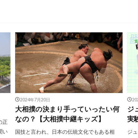
2024年7月20日
2
大相撲の決まり手っていったい何
ジ
なの？【大相撲中継キッズ】
実
の正
聞い
国技と言われ、日本の伝統文化でもある相
ジュ