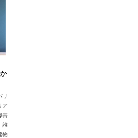
わか
バリ
リア
障害
、誰
建物