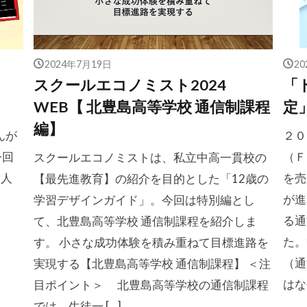
2024年7月19日
2
道
スクールエコノミスト2024
「
WEB【 北豊島高等学校 通信制課程
定
編】
んが
２０
今回
（Ｆ
スクールエコノミストは、私立中高一貫校の
1人
を売
【最先進教育】の紹介を目的とした「12歳の
が進
学習デザインガイド」。今回は特別編とし
る通
て、北豊島高等学校 通信制課程を紹介しま
た。
す。 小さな成功体験を積み重ねて目標進路を
（通
実現する【北豊島高等学校 通信制課程】 ＜注
はな
目ポイント＞ 北豊島高等学校の通信制課程
では、生徒一 […]