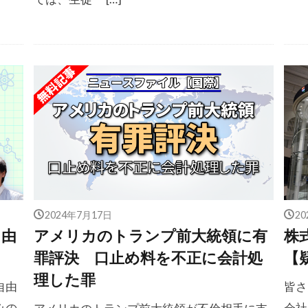
2024年7月17日
2
自由
アメリカのトランプ前大統領に有
株
罪評決 口止め料を不正に会計処
【
理した罪
自由
皆さ
みの
会社