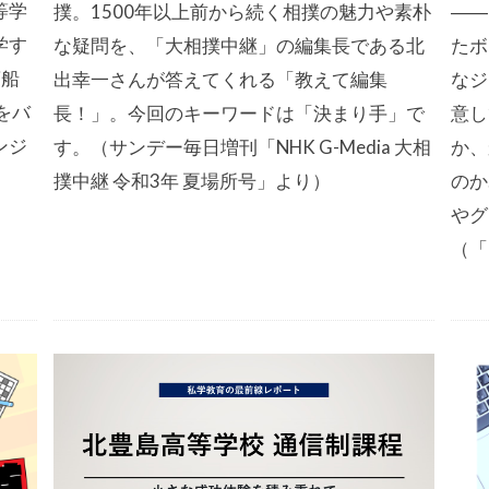
等学
撲。1500年以上前から続く相撲の魅力や素朴
――
学す
な疑問を、「大相撲中継」の編集長である北
たボ
商船
出幸一さんが答えてくれる「教えて編集
なジ
をバ
長！」。今回のキーワードは「決まり手」で
意し
ンジ
す。（サンデー毎日増刊「NHK G-Media 大相
か、
撲中継 令和3年 夏場所号」より）
のか
やグ
（「