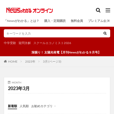
カテゴリー
「Newsがわかる」とは？
購入・定期購読
無料会員
プレミアム会員
検索
中学受験
疑問氷解
スクールエコノミスト2026
深掘り！ 太陽光発電【月刊Newsがわかる９月号】
2023年
3月 (ページ3)
HOME
MONTH
2023年3月
新着順
人気順
お勧めカテゴリ
投稿
学び
マンガ
電子書籍