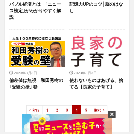
バブル経済とは ｢ニュー
記憶力UPのコツ│脳のはな
ス検定｣がわかりやすく解
し
説
2023年3月3日
2023年3月3日
偏差値は無視 和田秀樹の
使わないものはあげる、捨
｢受験の壁｣ ⑩
てる【良家の子育て】
Prev
1
2
3
4
5
Next