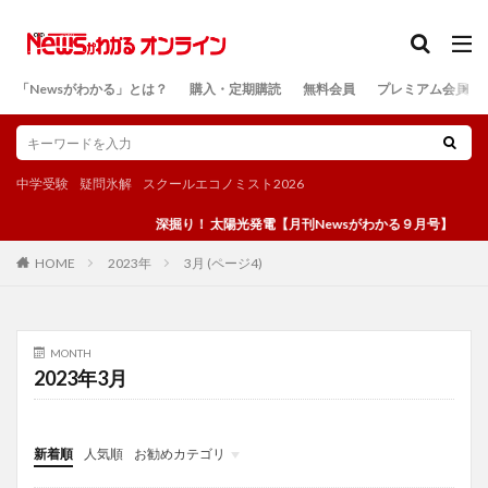
カテゴリー
「Newsがわかる」とは？
購入・定期購読
無料会員
プレミアム会員
検索
中学受験
疑問氷解
スクールエコノミスト2026
深掘り！ 太陽光発電【月刊Newsがわかる９月号】
2023年
3月 (ページ4)
HOME
MONTH
2023年3月
新着順
人気順
お勧めカテゴリ
投稿
学び
マンガ
電子書籍