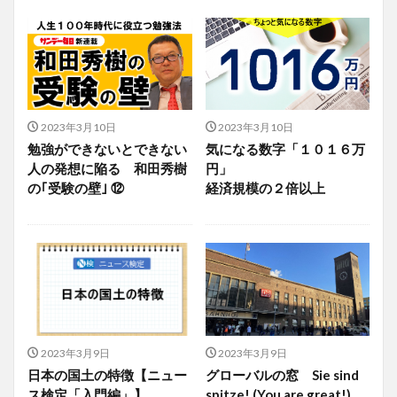
2023年3月10日
2023年3月10日
勉強ができないとできない
気になる数字「１０１６万
人の発想に陥る 和田秀樹
円」
の｢受験の壁｣ ⑫
経済規模の２倍以上
2023年3月9日
2023年3月9日
日本の国土の特徴【ニュー
グローバルの窓 Sie sind
ス検定「入門編」】
spitze! (You are great!)