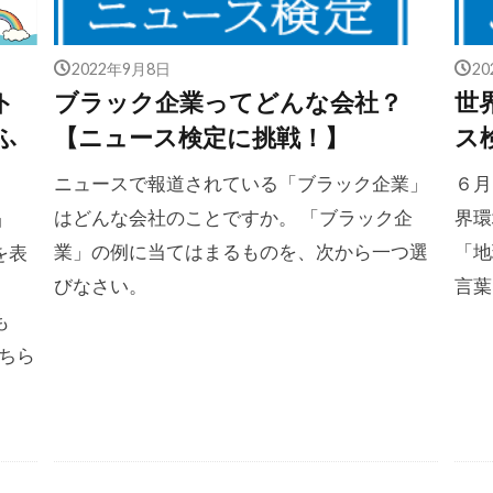
2022年9月8日
2
ト
ブラック企業ってどんな会社？
世
ふ
【ニュース検定に挑戦！】
ス
ニュースで報道されている「ブラック企業」
６月
はどんな会社のことですか。 「ブラック企
界環
」
業」の例に当てはまるものを、次から一つ選
「地
を表
びなさい。
言葉
も
ちら