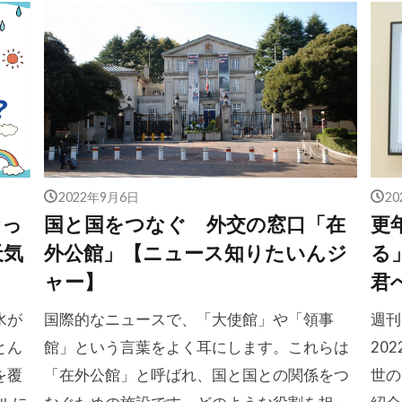
2022年9月6日
2
なっ
国と国をつなぐ 外交の窓口「在
更
天気
外公館」【ニュース知りたいんジ
る
ャー】
君
水が
国際的なニュースで、「大使館」や「領事
週刊
とん
館」という言葉をよく耳にします。これらは
20
を覆
「在外公館」と呼ばれ、国と国との関係をつ
世の