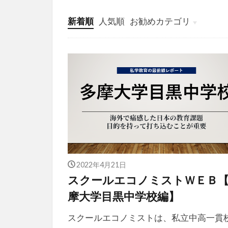
新着順
人気順
お勧めカテゴリ
投稿
学び
マンガ
電子書籍
2022年4月21日
スクールエコノミストＷＥＢ
摩大学目黒中学校編】
スクールエコノミストは、私立中高一貫