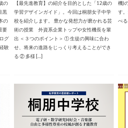
歳の
【最先進教育】の紹介を目的とした「12歳の
機)
目黒
学習デザインガイド」。今回は桐朋女子中学
す。
本の
校を紹介します。 豊かな発想力が磨かれる芸
べ
重要
術の授業 外資系企業トップや女性機長を輩
ログ
出 ＜３つのポイント＞ ① 生徒の興味に合わ
経験
せ、将来の進路をじっくり考えることができ
る ② 多様 […]