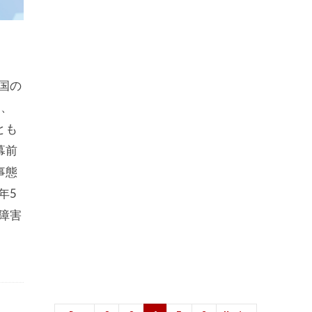
国の
１、
とも
幕前
事態
年5
障害