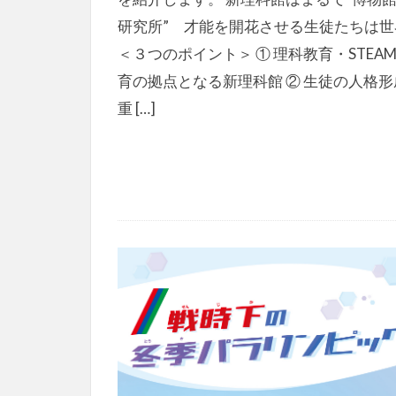
研究所” 才能を開花させる生徒たちは世
＜３つのポイント＞ ① 理科教育・STEA
育の拠点となる新理科館 ② 生徒の人格形
重 […]