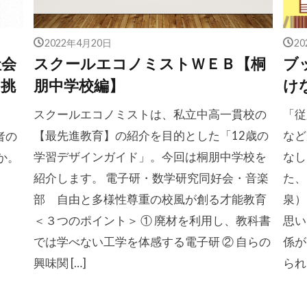
2022年4月20日
2
社会
スクールエコノミストＷＥＢ【桐
ブ
に挑
朋中学校編】
け
スクールエコノミストは、私立中高一貫校の
「従
【最先進教育】の紹介を目的とした「12歳の
など
者の
学習デザインガイド」。今回は桐朋中学校を
なし
か。
紹介します。 電子研・数学研究同好会・音楽
た、
部 自由と多様性尊重の校風が創る才能教育
泉）
＜３つのポイント＞ ① 廃材を利用し、教科書
思い
では学べない工学を体感する電子研 ② 自らの
係が
興味関 […]
られ