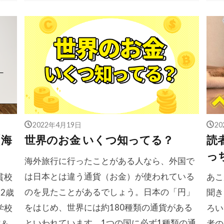
2022年4月19日
2
【海
世界のお金 いくつ知ってる？
読
っ
海外旅行に行ったことがある人なら、外国で
は日本とは違う通貨（お金）が使われている
貫校
あこ
のを見たことがあるでしょう。日本の「円」
2歳
聞き
をはじめ、世界には約180種類の通貨がある
学校
ろい
といわれています。1つの国に必ず1種類の通
館＆
者の