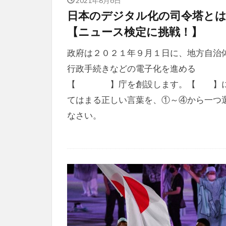
日本のデジタル化の司令塔と
【ニュース検定に挑戦！】
政府は２０２１年９月１日に、地方自治
行政手続きなどの電子化を進める
【 】庁を創設します。【 】
てはまる正しい言葉を、①～④から一つ
なさい。