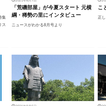
「荒磯部屋」が今夏スタート 元横
こ
綱・稀勢の里にインタビュー
特集
正し
リス
ニュースがわかる8月号より
2021年8月5日
2