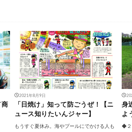
2021年8月9日
2
て商
「日焼け」知って防ごうぜ！【ニ
身
ら
ュース知りたいんジャー】
よ
もうすぐ夏休み。海やプールにでかける人も
◆