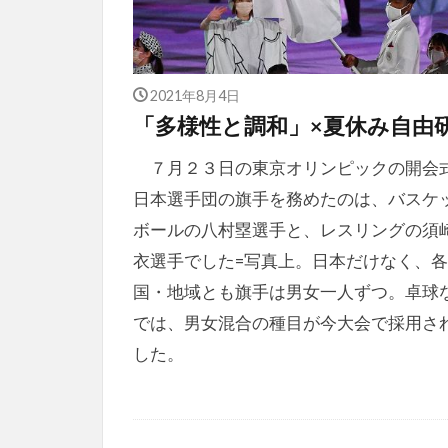
2021年8月4日
「多様性と調和」×夏休み自由
７月２３日の東京オリンピックの開会
日本選手団の旗手を務めたのは、バスケ
ボールの八村塁選手と、レスリングの須
衣選手でした=写真上。日本だけなく、各
国・地域とも旗手は男女一人ずつ。卓球
では、男女混合の種目が今大会で採用さ
した。