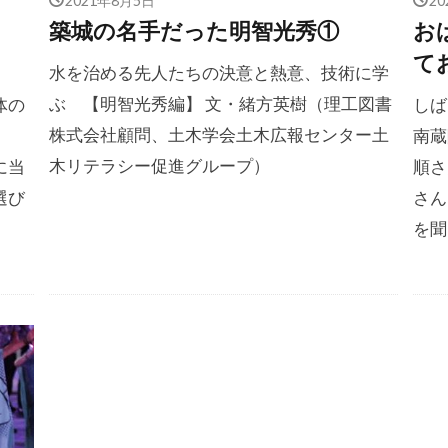
は
築城の名手だった明智光秀①
お
て
水を治める先人たちの決意と熱意、技術に学
ぶ 【明智光秀編】 文・緒方英樹（理工図書
体の
しば
株式会社顧問、土木学会土木広報センター土
南蔵
木リテラシー促進グループ）
に当
順さ
選び
さん
を聞