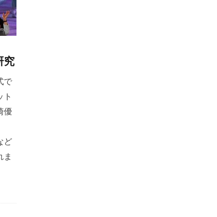
研究
式で
ット
崎優
など
れま