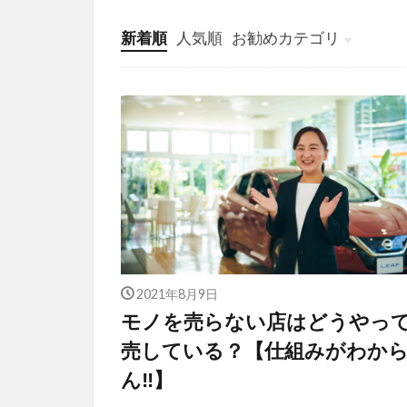
新着順
人気順
お勧めカテゴリ
投稿
学び
マンガ
電子書籍
2021年8月9日
モノを売らない店はどうやっ
売している？【仕組みがわか
ん‼】