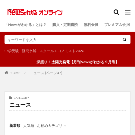
カテゴリー
「Newsがわかる」とは？
購入・定期購読
無料会員
プレミアム会員
検索
中学受験
疑問氷解
スクールエコノミスト2026
深掘り！ 太陽光発電【月刊Newsがわかる９月号】
ニュース (ページ47)
HOME
CATEGORY
ニュース
新着順
人気順
お勧めカテゴリ
投稿
学び
マンガ
電子書籍