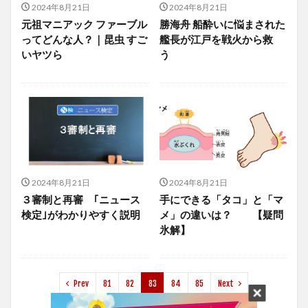
2024年8月21日
2024年8月21日
元祖マニアック ファーブル
勝海舟 船酔いに悩まされた
ってどんな人？｜昆虫 すご
艦長が江戸を戦火から救
いヤツら
う
2024年8月21日
2024年8月21日
３審制と再審 ｢ニュース
手にできる「タコ」と「マ
検定｣がわかりやすく説明
メ」の違いは？ 【疑問
氷解】
Prev
81
82
83
84
85
Next