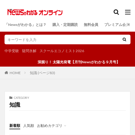
カテゴリー
「Newsがわかる」とは？
購入・定期購読
無料会員
プレミアム会員
検索
中学受験
疑問氷解
スクールエコノミスト2026
深掘り！ 太陽光発電【月刊Newsがわかる９月号】
知識 (ページ83)
HOME
CATEGORY
知識
新着順
人気順
お勧めカテゴリ
投稿
学び
マンガ
電子書籍