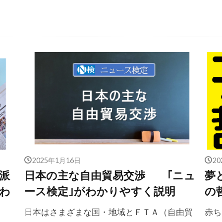
2025年1月16日
2
派
日本の主な自由貿易交渉 ｢ニュ
夢
わ
ース検定｣がわかりやすく説明
の
日本はさまざまな国・地域とＦＴＡ（自由貿
赤ち