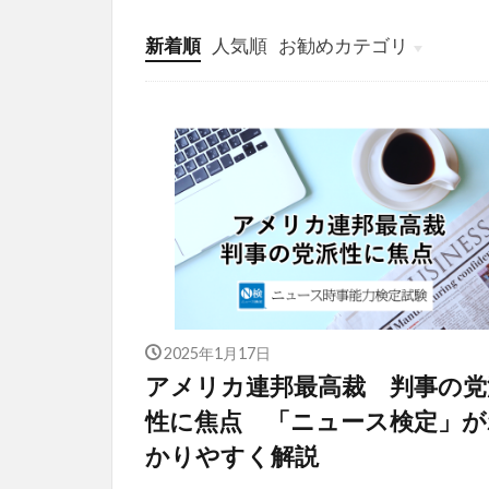
新着順
人気順
お勧めカテゴリ
投稿
学び
マンガ
電子書籍
2025年1月17日
アメリカ連邦最高裁 判事の党
性に焦点 「ニュース検定」が
かりやすく解説