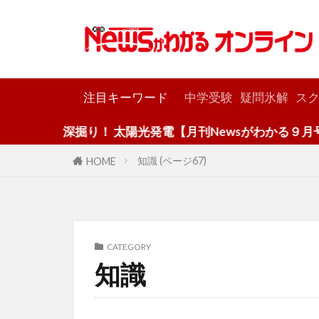
カテゴリー
注目キーワード
中学受験
疑問氷解
スク
深掘り！ 太陽光発電【月刊Newsがわかる９月号】
知識 (ページ67)
HOME
CATEGORY
知識