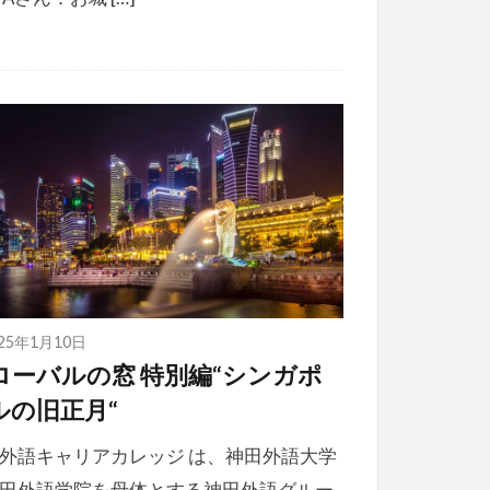
025年1月10日
ローバルの窓 特別編“シンガポ
ルの旧正月“
外語キャリアカレッジ は、神田外語大学
田外語学院を母体とする神田外語グルー