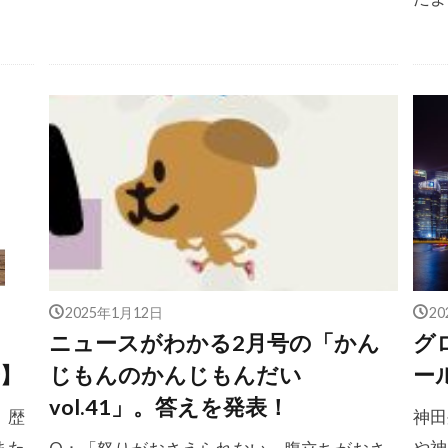
2025年1月12日
2
ニュースがわかる2月号の「かん
グ
】
じもんのかんじもんだい
ー
vol.41」。答えを発表！
、歴
神田
また
や神