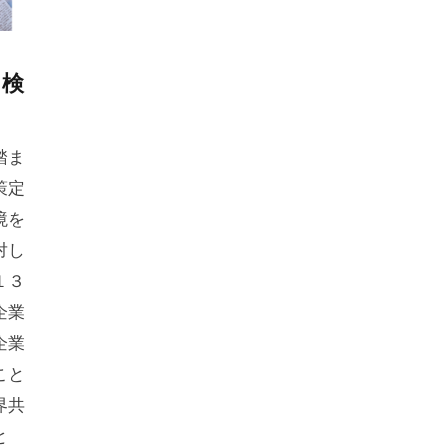
ス検
踏ま
策定
境を
対し
１３
企業
企業
こと
界共
と