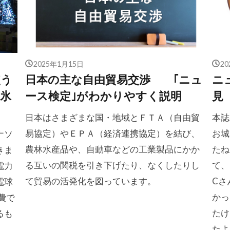
2025年1月15日
2
使う
日本の主な自由貿易交渉 ｢ニュ
ニ
氷
ース検定｣がわかりやすく説明
見
日本はさまざまな国・地域とＦＴＡ（自由貿
本誌
易協定）やＥＰＡ（経済連携協定）を結び、
お城
ナソ
農林水産品や、自動車などの工業製品にかか
たね
きま
る互いの関税を引き下げたり、なくしたりし
て、
電力
て貿易の活発化を図っています。
Cさ
電球
かっ
費で
たけ
るも
たよ