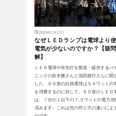
2025年1月15日
なぜＬＥＤランプは電球より
電気が少ないのですか？【疑問
解】
ＬＥＤ電球や蛍光灯を製造・販売するパ
ニックの鈴木勝さんと池田政行さんに聞
した。６０形の白熱電球は５４ワットの
を消費するのに対して、６０形のＬＥＤ
は、７分の１以下の７.３ワットの電力消
済みます。これは光の作り方の違いによ
のです。