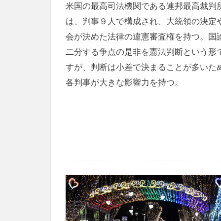
米国の最高司法機関である連邦最高裁判
は、判事９人で構成され、大統領の決定
会が決めた法律の違憲審査権を持つ。国
二分する争点の是非を憲法判断という形
すが、判断は小差で決まることが多いた
各判事が大きな影響力を持つ。