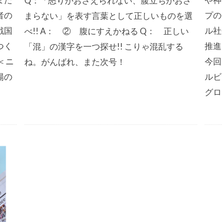
Q：「怒りがおさえられない、腹立ちがおさ
者の
プの
まらない」を表す言葉として正しいものを選
戦国
ル社
べ!! A： ② 腹にすえかねる Q： 正しい
つく
推進
「混」の漢字を一つ探せ!! こりゃ混乱する
＜ニ
今回
ね。がんばれ、また次号！
陽の
ルビ
グロ