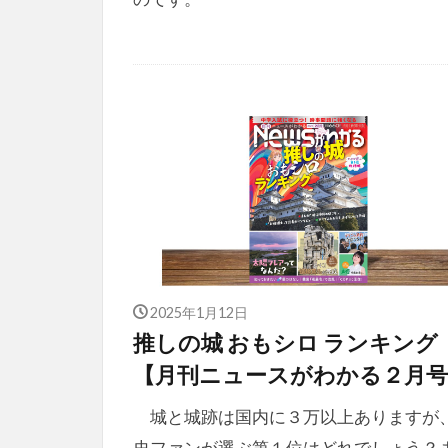
2025年1月12日
推しの城 おもシロ ランキング
【月刊ニュースがわかる２月号
城と城跡は国内に３万以上ありますが
史ファンが選ぶ第１位はどれでしょう？