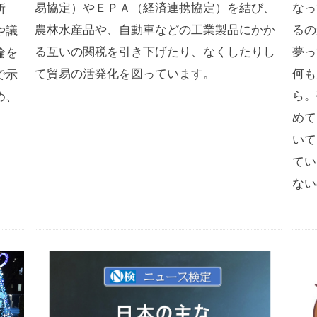
易協定）やＥＰＡ（経済連携協定）を結び、
なっ
所
農林水産品や、自動車などの工業製品にかか
るの
や議
る互いの関税を引き下げたり、なくしたりし
夢っ
論を
て貿易の活発化を図っています。
何も
で示
ら。
め、
めて
いて
てい
ない