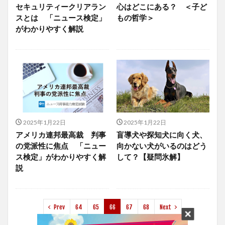
セキュリティークリアラン
心はどこにある？ ＜子ど
スとは 「ニュース検定」
もの哲学＞
がわかりやすく解説
2025年1月22日
2025年1月22日
アメリカ連邦最高裁 判事
盲導犬や探知犬に向く犬、
の党派性に焦点 「ニュー
向かない犬がいるのはどう
ス検定」がわかりやすく解
して？【疑問氷解】
説
Prev
64
65
66
67
68
Next