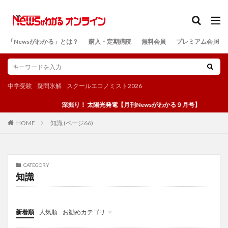
カテゴリー
「Newsがわかる」とは？
購入・定期購読
無料会員
プレミアム会員
検索
中学受験
疑問氷解
スクールエコノミスト2026
深掘り！ 太陽光発電【月刊Newsがわかる９月号】
知識 (ページ66)
HOME
CATEGORY
知識
新着順
人気順
お勧めカテゴリ
投稿
学び
マンガ
電子書籍