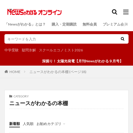
カテゴリー
「Newsがわかる」とは？
購入・定期購読
無料会員
プレミアム会員
検索
中学受験
疑問氷解
スクールエコノミスト2026
深掘り！ 太陽光発電【月刊Newsがわかる９月号】
ニュースがわかるの本棚 (ページ18)
HOME
CATEGORY
ニュースがわかるの本棚
新着順
人気順
お勧めカテゴリ
投稿
学び
マンガ
電子書籍