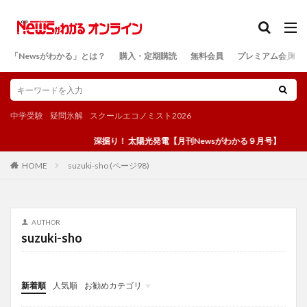
カテゴリー
「Newsがわかる」とは？
購入・定期購読
無料会員
プレミアム会員
検索
中学受験
疑問氷解
スクールエコノミスト2026
深掘り！ 太陽光発電【月刊Newsがわかる９月号】
suzuki-sho (ページ98)
HOME
AUTHOR
suzuki-sho
新着順
人気順
お勧めカテゴリ
投稿
学び
マンガ
電子書籍