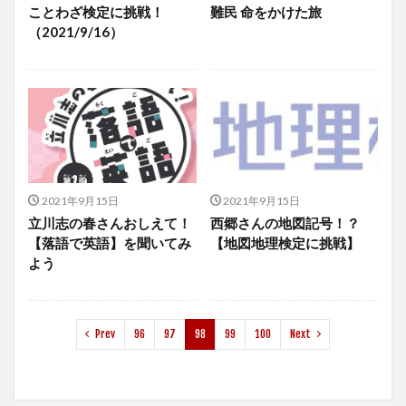
ことわざ検定に挑戦！
難民 命をかけた旅
（2021/9/16）
2021年9月15日
2021年9月15日
立川志の春さんおしえて！
西郷さんの地図記号！？
【落語で英語】を聞いてみ
【地図地理検定に挑戦】
よう
Prev
96
97
98
99
100
Next