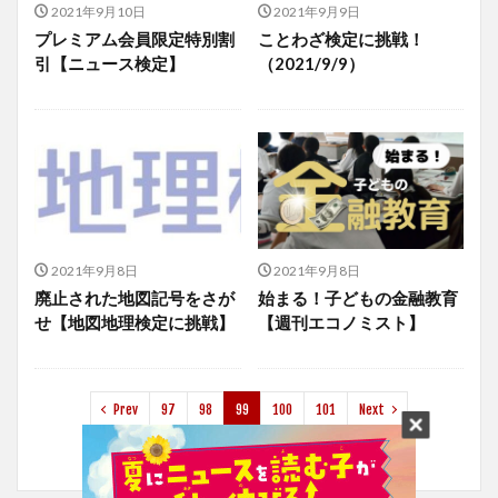
2021年9月10日
2021年9月9日
プレミアム会員限定特別割
ことわざ検定に挑戦！
引【ニュース検定】
（2021/9/9）
2021年9月8日
2021年9月8日
廃止された地図記号をさが
始まる！子どもの金融教育
せ【地図地理検定に挑戦】
【週刊エコノミスト】
Prev
97
98
99
100
101
Next