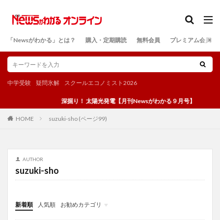
カテゴリー
「Newsがわかる」とは？
購入・定期購読
無料会員
プレミアム会員
検索
中学受験
疑問氷解
スクールエコノミスト2026
深掘り！ 太陽光発電【月刊Newsがわかる９月号】
suzuki-sho (ページ99)
HOME
AUTHOR
suzuki-sho
新着順
人気順
お勧めカテゴリ
投稿
学び
マンガ
電子書籍