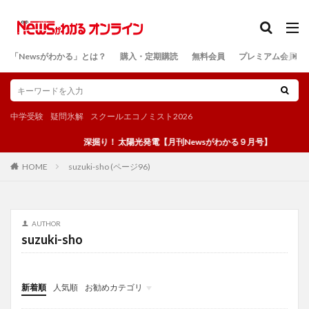
カテゴリー
「Newsがわかる」とは？
購入・定期購読
無料会員
プレミアム会員
検索
中学受験
疑問氷解
スクールエコノミスト2026
深掘り！ 太陽光発電【月刊Newsがわかる９月号】
suzuki-sho (ページ96)
HOME
AUTHOR
suzuki-sho
新着順
人気順
お勧めカテゴリ
投稿
学び
マンガ
電子書籍