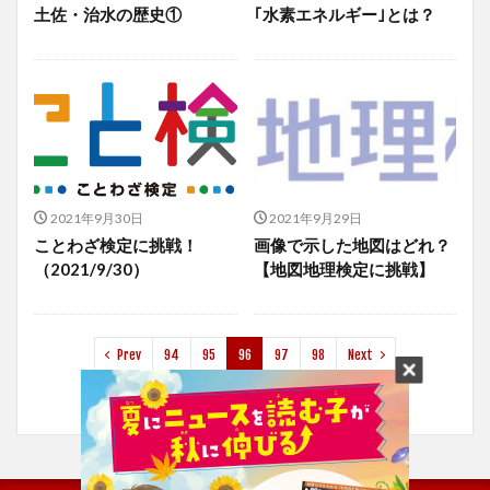
土佐・治水の歴史①
｢水素エネルギー｣とは？
2021年9月30日
2021年9月29日
ことわざ検定に挑戦！
画像で示した地図はどれ？
（2021/9/30）
【地図地理検定に挑戦】
Prev
94
95
96
97
98
Next