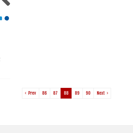
！
Prev
86
87
88
89
90
Next