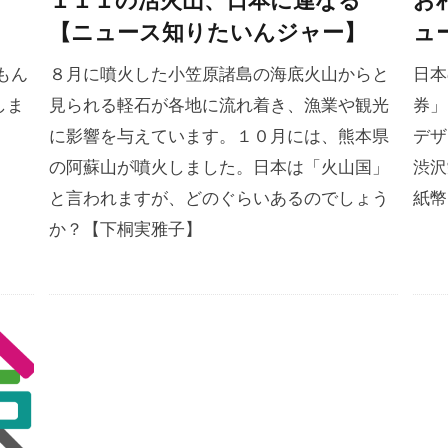
１１１の活火山、日本に連なる
お
【ニュース知りたいんジャー】
ュ
もん
８月に噴火した小笠原諸島の海底火山からと
日
しま
見られる軽石が各地に流れ着き、漁業や観光
券
に影響を与えています。１０月には、熊本県
デザ
の阿蘇山が噴火しました。日本は「火山国」
渋沢
と言われますが、どのぐらいあるのでしょう
紙幣
か？【下桐実雅子】