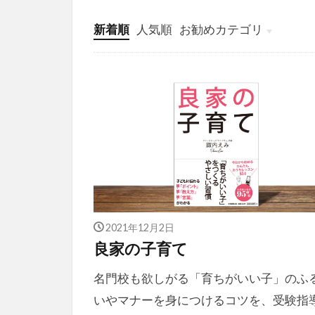
新着順
人気順
お勧めカテゴリ
投稿
学び
マンガ
電子書籍
2021年12月2日
良家の子育て
名門校も欲しがる「育ちがいい子」のふ
いやマナーを身につけるコツを、受験指