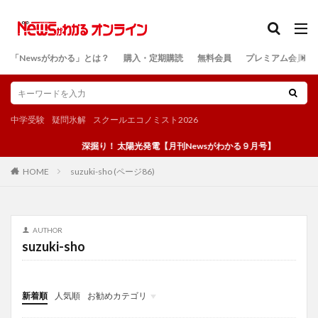
カテゴリー
「Newsがわかる」とは？
購入・定期購読
無料会員
プレミアム会員
検索
中学受験
疑問氷解
スクールエコノミスト2026
深掘り！ 太陽光発電【月刊Newsがわかる９月号】
suzuki-sho (ページ86)
HOME
AUTHOR
suzuki-sho
新着順
人気順
お勧めカテゴリ
投稿
学び
マンガ
電子書籍