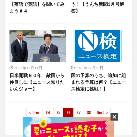
【落語で英語】を聞いてみ
う！【うんち新聞1月号解
よう＃４
答】
2021年12月14日
2021年12月13日
日米開戦８０年 敵国から
国の予算のうち、追加に組
仲良しに【ニュース知りた
まれる予算は何？【ニュー
いんジャー】
ス検定に挑戦！】
Prev
84
85
86
87
88
Next