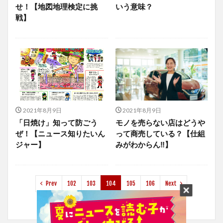
せ！【地図地理検定に挑
いう意味？
戦】
2021年8月9日
2021年8月9日
「日焼け」知って防ごう
モノを売らない店はどうや
ぜ！【ニュース知りたいん
って商売している？【仕組
ジャー】
みがわからん‼】
Prev
102
103
104
105
106
Next