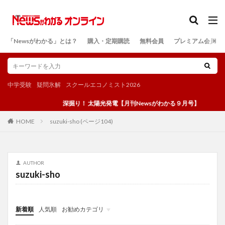
カテゴリー
「Newsがわかる」とは？
購入・定期購読
無料会員
プレミアム会員
検索
中学受験
疑問氷解
スクールエコノミスト2026
深掘り！ 太陽光発電【月刊Newsがわかる９月号】
suzuki-sho (ページ104)
HOME
AUTHOR
suzuki-sho
新着順
人気順
お勧めカテゴリ
投稿
学び
マンガ
電子書籍