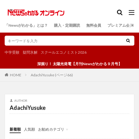
カテゴリー
「Newsがわかる」とは？
購入・定期購読
無料会員
プレミアム会員
検索
中学受験
疑問氷解
スクールエコノミスト2026
深掘り！ 太陽光発電【月刊Newsがわかる９月号】
AdachiYusuke (ページ66)
HOME
AUTHOR
AdachiYusuke
新着順
人気順
お勧めカテゴリ
投稿
学び
マンガ
電子書籍