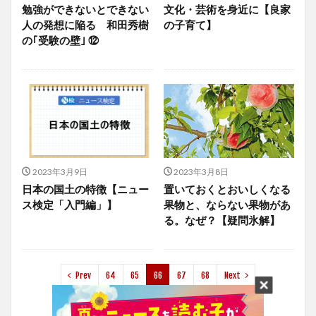
勉強ができないとできない
文化・芸術を身近に【良家
人の発想に陥る 和田秀樹
の子育て】
の｢受験の壁｣ ⑫
2023年3月9日
2023年3月8日
日本の国土の特徴【ニュー
置いておくとおいしくなる
ス検定「入門編」】
果物と、ならない果物があ
る。なぜ？【疑問氷解】
Prev
64
65
66
67
68
Next