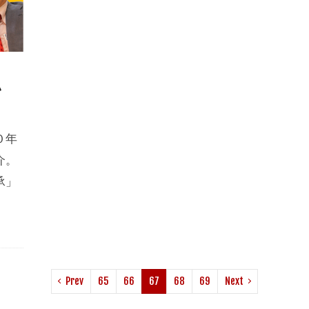
よい
０年
介。
承」
Prev
65
66
67
68
69
Next