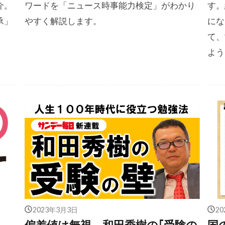
介。
ワードを「ニュース時事能力検定」がわかり
す。
承」
やすく解説します。
にな
て、
よう
2023年3月3日
2
る
偏差値は無視 和田秀樹の｢受験の
国