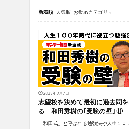
新着順
人気順
お勧めカテゴリ
投稿
学び
マンガ
電子書籍
2023年3月7日
志望校を決めて最初に過去問を
る 和田秀樹の｢受験の壁｣ ⑪
「和田式」と呼ばれる勉強法や人生１０