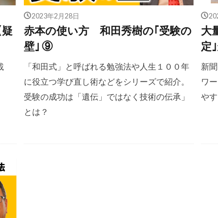
2023年2月28日
2
【疑
赤本の使い方 和田秀樹の｢受験の
大
壁｣ ⑨
定
載
「和田式」と呼ばれる勉強法や人生１００年
新聞
に役立つ学び直し術などをシリーズで紹介。
ワー
受験の成功は「遺伝」ではなく技術の伝承」
やす
とは？