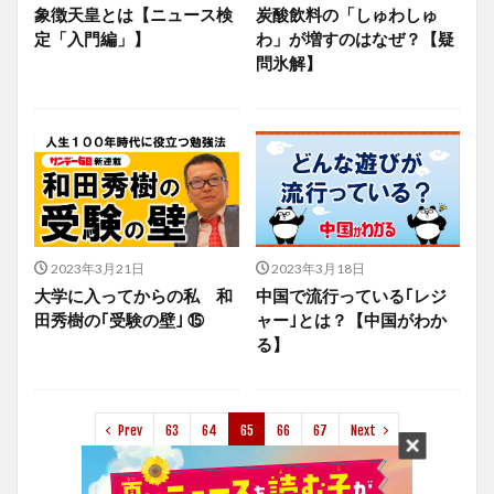
象徴天皇とは【ニュース検
炭酸飲料の「しゅわしゅ
定「入門編」】
わ」が増すのはなぜ？【疑
問氷解】
2023年3月21日
2023年3月18日
大学に入ってからの私 和
中国で流行っている｢レジ
田秀樹の｢受験の壁｣ ⑮
ャー｣とは？【中国がわか
る】
Prev
63
64
65
66
67
Next