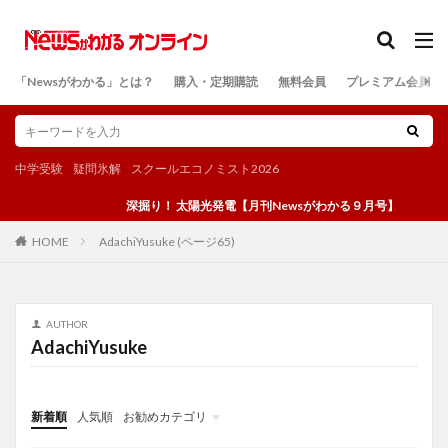
カテゴリー
「Newsがわかる」とは？
購入・定期購読
無料会員
プレミアム会員
検索
中学受験
疑問氷解
スクールエコノミスト2026
深掘り！ 太陽光発電【月刊Newsがわかる９月号】
AdachiYusuke (ページ65)
HOME
AUTHOR
AdachiYusuke
新着順
人気順
お勧めカテゴリ
投稿
学び
マンガ
電子書籍