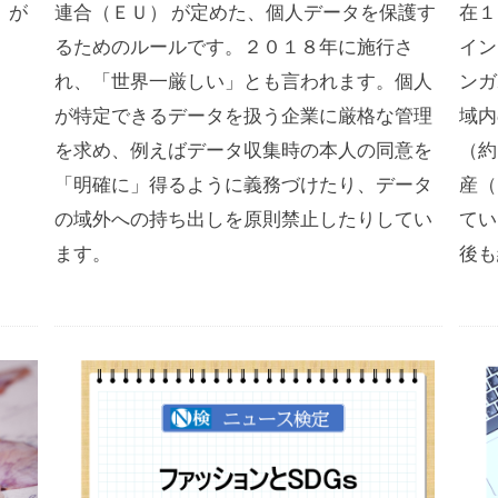
）が
連合（ＥＵ） が定めた、個人データを保護す
在１
るためのルールです。２０１８年に施行さ
イン
れ、「世界一厳しい」とも言われます。個人
ンガ
が特定できるデータを扱う企業に厳格な管理
域内
を求め、例えばデータ収集時の本人の同意を
（約
「明確に」得るように義務づけたり、データ
産（
の域外への持ち出しを原則禁止したりしてい
てい
ます。
後も