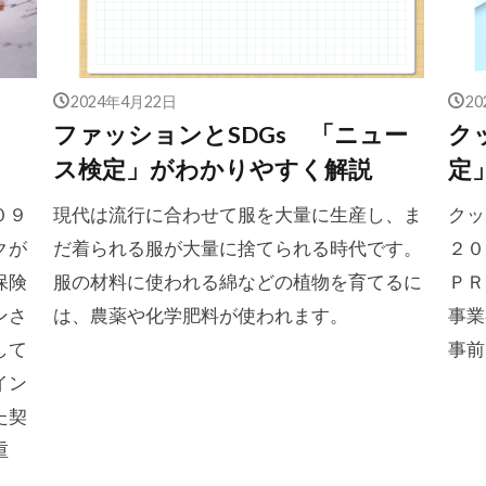
2024年4月22日
2
ファッションとSDGs 「ニュー
ク
ス検定」がわかりやすく解説
定
０９
現代は流行に合わせて服を大量に生産し、ま
クッ
クが
だ着られる服が大量に捨てられる時代です。
２０
保険
服の材料に使われる綿などの植物を育てるに
ＰＲ
ンさ
は、農薬や化学肥料が使われます。
事業
して
事前
イン
た契
重
。