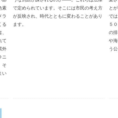
色素
で定められています。そこには市民の考え方
とが
メラ
が反映され、時代とともに変わることがあり
では
くる
ます。
５０
は、
の排
れて
や海
紫外
う公
ラニ
。そ
まい