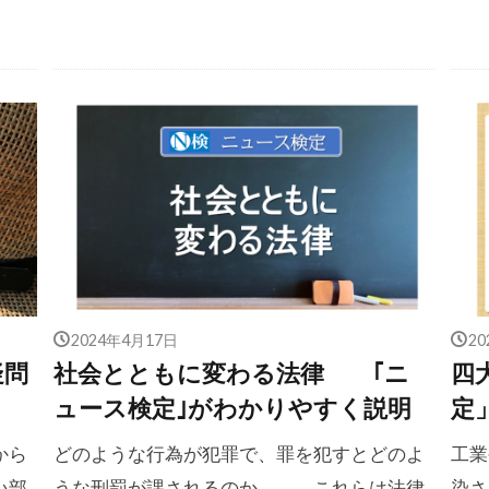
2024年4月17日
2
疑問
社会とともに変わる法律 ｢ニ
四
ュース検定｣がわかりやすく説明
定
から
どのような行為が犯罪で、罪を犯すとどのよ
工業
い部
うな刑罰が課されるのか――。これらは法律
染さ