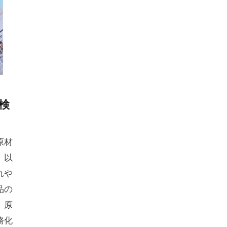
検
原材
。以
れや
品の
、原
務化