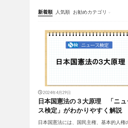
新着順
人気順
お勧めカテゴリ
投稿
学び
マンガ
電子書籍
2024年4月29日
日本国憲法の３大原理 「ニュ
ス検定」がわかりやすく解説
日本国憲法には、国民主権、基本的人権