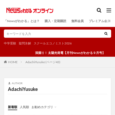
カテゴリー
「Newsがわかる」とは？
購入・定期購読
無料会員
プレミアム会員
検索
中学受験
疑問氷解
スクールエコノミスト2026
深掘り！ 太陽光発電【月刊Newsがわかる９月号】
AdachiYusuke (ページ43)
HOME
AUTHOR
AdachiYusuke
新着順
人気順
お勧めカテゴリ
投稿
学び
マンガ
電子書籍