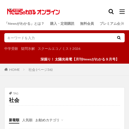
カテゴリー
「Newsがわかる」とは？
購入・定期購読
無料会員
プレミアム会員
検索
中学受験
疑問氷解
スクールエコノミスト2026
深掘り！ 太陽光発電【月刊Newsがわかる９月号】
社会 (ページ36)
HOME
TAG
社会
新着順
人気順
お勧めカテゴリ
投稿
学び
マンガ
電子書籍