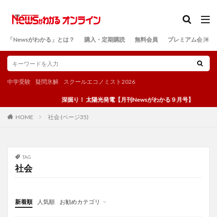
カテゴリー
「Newsがわかる」とは？
購入・定期購読
無料会員
プレミアム会員
検索
中学受験
疑問氷解
スクールエコノミスト2026
深掘り！ 太陽光発電【月刊Newsがわかる９月号】
社会 (ページ35)
HOME
TAG
社会
新着順
人気順
お勧めカテゴリ
投稿
学び
マンガ
電子書籍