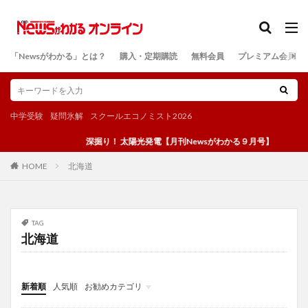
カテゴリー
「Newsがわかる」とは？
購入・定期購読
無料会員
プレミアム会員
検索
中学受験
疑問氷解
スクールエコノミスト2026
深掘り！ 太陽光発電【月刊Newsがわかる９月号】
北海道
HOME
TAG
北海道
新着順
人気順
お勧めカテゴリ
投稿
学び
マンガ
電子書籍