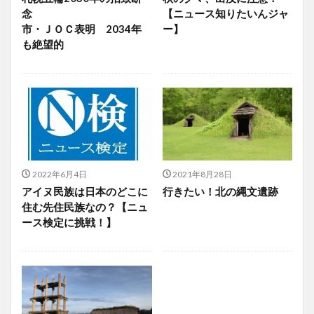
念
【ニュース知りたいんジャ
市・ＪＯＣ表明 2034年
ー】
も絶望的
2022年6月4日
2021年8月28日
アイヌ民族は日本のどこに
行きたい！北の縄文遺跡
住む先住民族なの？【ニュ
ース検定に挑戦！】