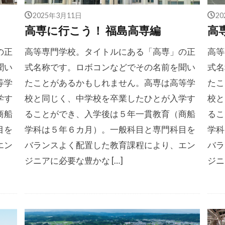
2025年3月11日
2
高専に行こう！ 福島高専編
高
の正
高等専門学校。タイトルにある「高専」の正
高等
聞い
式名称です。ロボコンなどでその名前を聞い
式名
等学
たことがあるかもしれません。高専は高等学
たこ
学す
校と同じく、中学校を卒業したひとが入学す
校と
商船
ることができ、入学後は５年一貫教育（商船
るこ
目を
学科は５年６カ月）。一般科目と専門科目を
学科
エン
バランスよく配置した教育課程により、エン
バラ
ジニアに必要な豊かな […]
ジニ