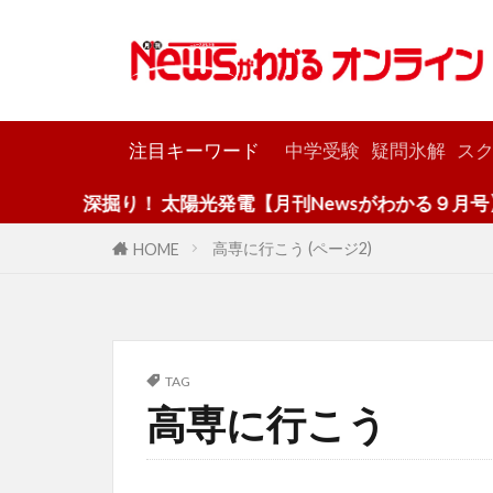
カテゴリー
注目キーワード
中学受験
疑問氷解
スク
深掘り！ 太陽光発電【月刊Newsがわかる９月号】
高専に行こう (ページ2)
HOME
TAG
高専に行こう