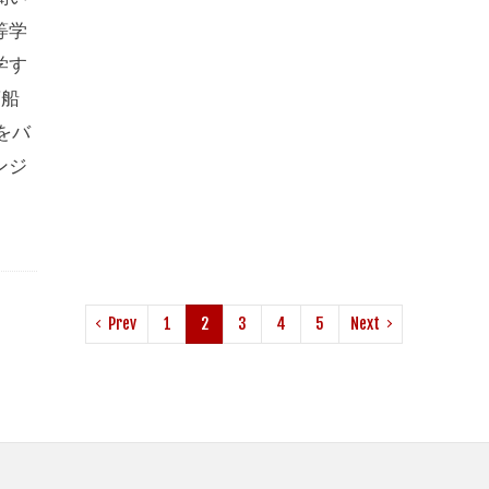
等学
学す
商船
をバ
ンジ
Prev
1
2
3
4
5
Next