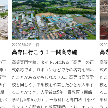
2025年2月11日
2
高専に行こう！ 一関高専編
高
の正
高等専門学校。タイトルにある「高専」の正
高等
聞い
式名称です。ロボコンなどでその名前を聞い
式名
等学
たことがあるかもしれません。高専は高等学
たこ
学す
校と同じく、中学校を卒業したひとが入学す
校と
商船
ることができ、入学後は5年一貫教育（商船
るこ
をバ
学科は5年6カ月）。一般科目と専門科目をバ
学科
ンジ
ランスよく配置した教育課程により、エンジ
ラン