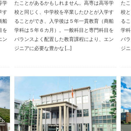
等学
たことがあるかもしれません。高専は高等学
たこ
学す
校と同じく、中学校を卒業したひとが入学す
校と
商船
ることができ、入学後は５年一貫教育（商船
るこ
目を
学科は５年６カ月）。一般科目と専門科目を
学科
エン
バランスよく配置した教育課程により、エン
バラ
ジニアに必要な豊かな […]
ジニ