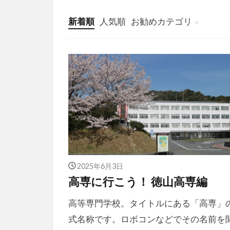
新着順
人気順
お勧めカテゴリ
投稿
学び
マンガ
電子書籍
2025年6月3日
高専に行こう！ 徳山高専編
高等専門学校。タイトルにある「高専」
式名称です。ロボコンなどでその名前を