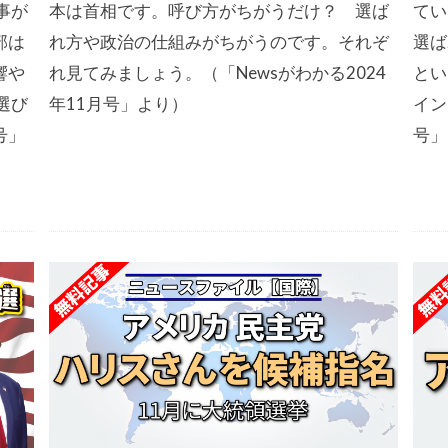
事が
本は首相です。呼び方がちがうだけ？ 選ば
てい
部は
れ方や政治の仕組みがちがうのです。それぞ
選ば
響や
れ見てみましょう。（「Newsがわかる2024
とい
選び
年11月号」より）
イン
号」
号」