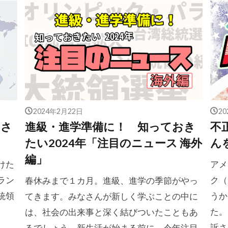
2024年2月22日
2
ンさ
進級・進学準備に！ 知っておき
不
たい2024年「注目のニュース 海外
ん
編」
けた
アメ
ラン
ク（
春休みまで１カ月。進級、進学の季節がやっ
統領
うか
てきます。みなさんが新しく学ぶことの中に
。
た。
は、社会の出来事と深く結びついたこともあ
訴さ
るでしょう。新生活が始まる前に、今年注目