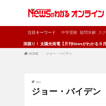
カテゴリー
注目キーワード
中学受験
疑問氷解
スク
深掘り！ 太陽光発電【月刊Newsがわかる９月号】
ジョー・バイデン
HOME
TAG
ジョー・バイデン