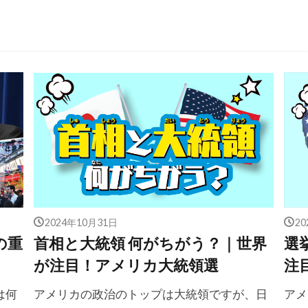
2024年10月31日
2
の重
首相と大統領 何がちがう？｜世界
選
が注目！アメリカ大統領選
注
は何
アメリカの政治のトップは大統領ですが、日
アメ