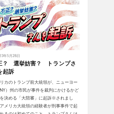
023年5月28日
正？ 選挙妨害？ トランプさ
を起訴
リカのトランプ前大統領が、ニューヨー
NY）州の市民が事件を裁判にかけるかど
を決める「大陪審」に起訴※されまし
アメリカ大統領の経験者が刑事事件で起
れるのは初めてのこと。トランプさんは