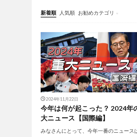
新着順
人気順
お勧めカテゴリ
投稿
学び
マンガ
電子書籍
2024年11月22日
今年は何が起こった？ 2024年
大ニュース【国際編】
みなさんにとって、今年一番のニュース