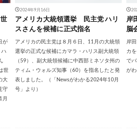
2024年9月16日
2
 世
アメリカ大統領選挙 民主党 ハリ
岸
スさんを候補に正式指名
脳
日が
アメリカの民主党は８月６日、11月の大統領
岸田
・ハ
選挙の正式な候補にカマラ・ハリス副大統領
カを
ん
（59）、副大統領候補に中西部ミネソタ州の
でバ
は世
ティム・ウォルズ知事（60）を指名したと発
がわ
の大
表しました。（「Newsがわかる2024年10月
見守
号」より）
1月