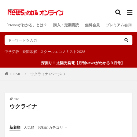
カテゴリー
「Newsがわかる」とは？
購入・定期購読
無料会員
プレミアム会員
検索
中学受験
疑問氷解
スクールエコノミスト2026
深掘り！ 太陽光発電【月刊Newsがわかる９月号】
ウクライナ (ページ3)
HOME
TAG
ウクライナ
新着順
人気順
お勧めカテゴリ
投稿
学び
マンガ
電子書籍